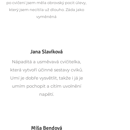
po cvičení jsem měla obrovský pocit úlevy,
který jsem necítila už dlouho. Záda jako
vyměněná
Jana Slavíková
Nápaditá a usměvavá cvičitelka,
která vytvoří účinné sestavy cviků.
Umí je dobře vysvětlit, takže i já je
umím pochopit a cítím uvolnění
napětí.
Míša Bendová