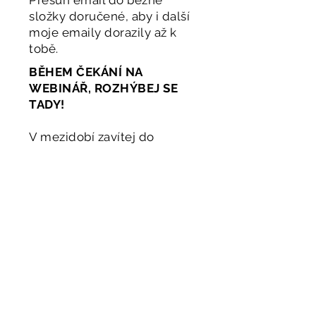
Přesuň email do běžné
složky doručené, aby i další
moje emaily dorazily až k
tobě.
BĚHEM ČEKÁNÍ NA
WEBINÁŘ, ROZHÝBEJ SE
TADY!
V mezidobí zavítej do
FACEBOOKOVÉ skupiny
, kde
běží live rozcvičky, řešíme
vaše dotazy, najdeš zde tipy
a rady.
.