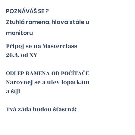
POZNÁVÁŠ SE ?
Ztuhlá ramena, hlava stále u
monitoru
Připoj se na Masterclass
26.3. od XY
ODLEP RAMENA OD POČÍTAČE
Narovnej se a ulev lopatkám
a šíji
Tvá záda budou šťastná!