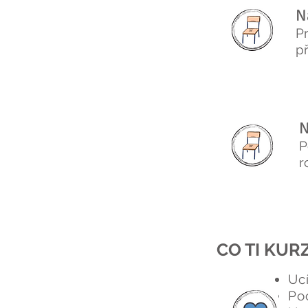
N
P
př
N
P
r
CO TI KUR
Ucí
Poc