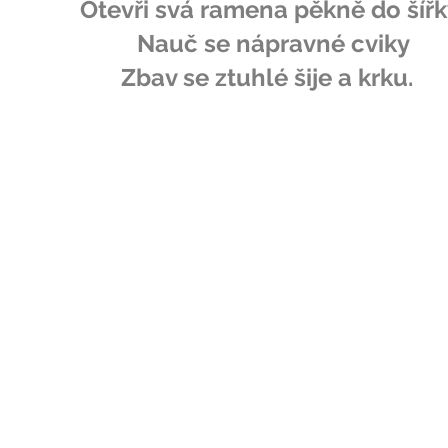
Otevři svá ramena pěkně do šířk
Nauč se nápravné cviky
Zbav se ztuhlé šije a krku.
h