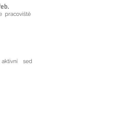
řeb.
e pracoviště
aktivní sed