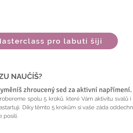
asterclass pro labutí šiji
RZU NAUČÍŠ?
yměníš zhroucený sed za aktivní napřímení.
robereme spolu 5 kroků. které Vám aktivitu svalů
astartují. Díky těmto 5 krokům si vaše záda oddech
e posílí.