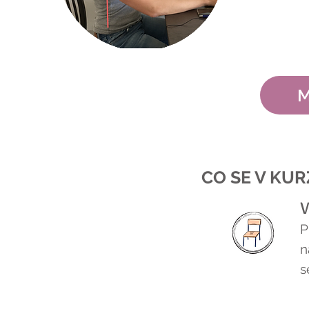
M
CO SE V KU
V
P
n
s