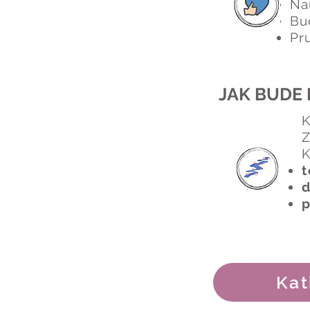
Nau
Bu
Pr
JAK BUDE
K
Z
K
t
d
p
Kat