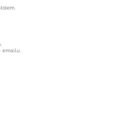
stolem.
.
 emailu.