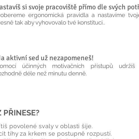
astavíš si svoje pracoviště přímo dle svých pot
robereme ergonomická pravidla a nastavíme tvoj
esně tak aby vyhovovalo tvé konstituci.
.
a aktivní sed už nezapomeneš!
omocí účinných motivačních přístupů udržíš 
ozhodně
déle než minutu denně.
Z PŘINESE?
tíš povolené svaly v oblasti šíje.
it tíhy za krkem se postupně rozpustí.