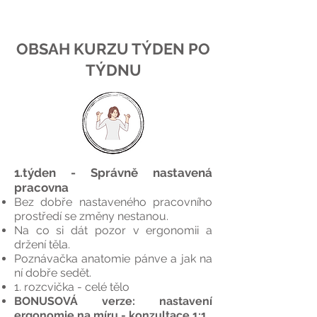
OBSAH KURZU TÝDEN PO
TÝDNU
1.týden - Správně nastavená
pracovna
Bez dobře nastaveného pracovního
prostředí se změny nestanou.
Na co si dát pozor v ergonomii a
držení těla.
Poznávačka anatomie pánve a jak na
ní dobře sedět.
1. rozcvička - celé tělo
BONUSOVÁ verze: nastavení
ergonomie na míru - konzultace 1:1