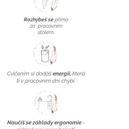
Rozhýbeš se
přímo
z
a
pracovním
stolem.
Cvičením si dodáš
energii,
která
ti v pracovním dni chybí.
Naučíš se základy ergonomie
-