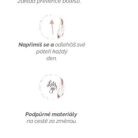
základ prevence bolesti.
Napřímíš se a
odlehčíš své
páteři
každý
den.
Podpůrné materiály
na cestě za změnou.