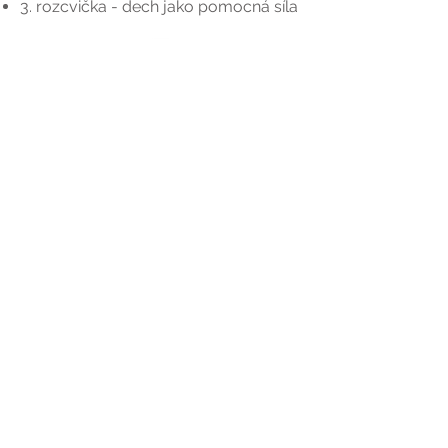
3. rozcvička - dech jako pomocná síla
5 .týden: Nenech hlavu viset
Vrátíš hlavu na své místo a krk se
odl
ehčí.
Pochopíš souvislosti mezi krčními
svaly a očima.
4. rozcvička - oční gymnastika
3 .týden: Motivace a pravidelnost
předám ti motivační nástroje
Automasáž krku​
rozcvička dynamika