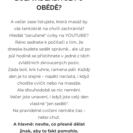
OBĚDĚ?
A večer zase listujete, která masáž by
vás tentokrát na chvíli zachránila?
Hledáš "zaručené" cviky na YOUTUBE?
Ráno sednete k počítači s tím, že
dneska budete sedět správně… ale už po
půl hodině se přistihnete v jedné z těch
zvláštních zkroucených pozic.
Záda bolí, krk tuhne, ramena pálí. Každý
den je to stejné – napětí narůstá, i když
chodíte cvičit nebo na masáže.
Ale dlouhodobě se nic nemění.
Večer jste unavení, i když jste celý den
vlastně "jen seděli".
Na pravidelné cvičení nemáte čas –
nebo chuť.
A hlavně: nevíte, co přesně dělat
jinak, aby to fakt pomohlo.