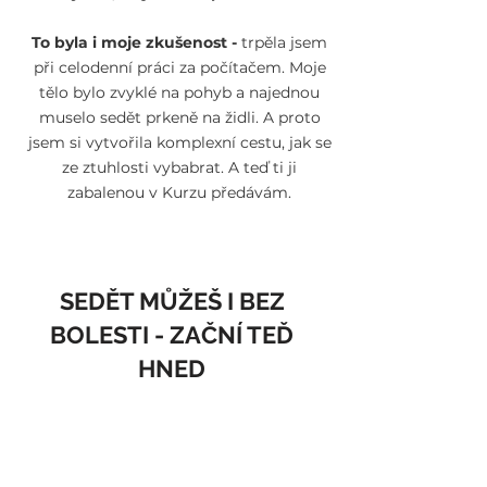
To byla i moje zkušenost -
trpěla jsem
při celodenní práci za počítačem. Moje
tělo bylo zvyklé na pohyb a najednou
muselo sedět prkeně na židli. A proto
jsem si vytvořila komplexní cestu, jak se
ze ztuhlosti vybabrat. A teď ti ji
zabalenou v Kurzu předávám.
T
SEDĚT MŮŽEŠ I BEZ
BOLESTI - ZAČNÍ TEĎ
HNED