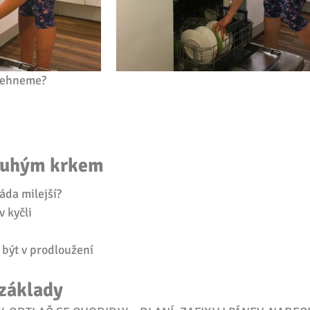
 sehneme?
louhým krkem
áda milejší?
v kyčli
 být v prodloužení
základy