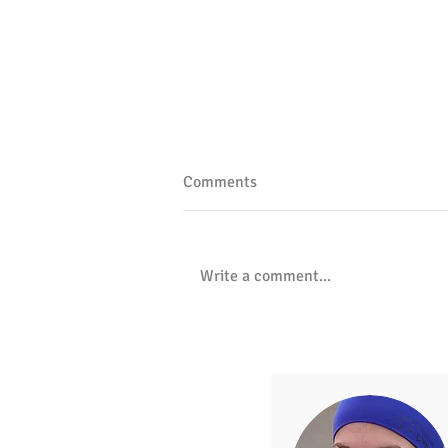
Hledáš návod, jak lépe sedět?
Comments
Sedíš celý den za počítačem, termí
práce se blíží, makáš, makáš a nes
ani naobědvat. Přestávky se...
Write a comment...