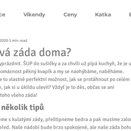
ce
Víkendy
Ceny
Katka
 2020
1 min read
 svá záda doma?
prázdnit. ŠUP do sušičky a za chvíli už pípá kuchyň, že je 
e domácnost pěkný kvapík a my se naohýbáme, naběháme. 
e to vlastně perfektní možnost, jak se protáhnout po celém 
, jak si u úklidu ulevit? Vždyť je to děs, občas se ani 
toho všeho záda! 
 několik tipů
me s kulatými zády, přeštípneme bedra a pak musíme zalo
vpřed. Naše nádobí bude brzo spokojené, ale naše záda bohu