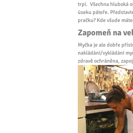
trpí.  Všechna hluboká 
úseku páteře. Představte 
pračku? Kde všude máte
Zapomeň na ve
Myčka je ale dobře příst
nakládání/vykládání myč
zdravě ochráněna, zapojí