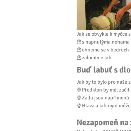
Jak se obvykle k myčce
🍟s napnutýma nohama
🍟ohneme se v bedrech
🍟zalomíme krk
Buď labuť s d
Jak by to bylo pro naše z
🍨Předklon by měl začít 
🍨Záda jsou napřímená
🍨Hlava a krk nyní může
Nezapomeň na 