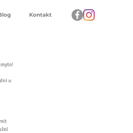
Blog
Kontakt
umyto! 
dni u 
mit 
žel 