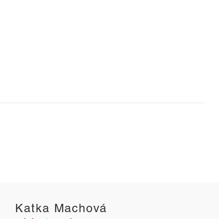
ny pro dokončení
tíháš se pomalu
Dechem k lepší imunitě a zmírně
těle.
Katka Machová