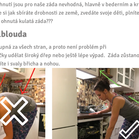
ohnutí jsou pro naše záda nevhodná, hlavně v bederním a k
si jak sbíráte drobnosti ze země, zvedáte svoje děti, plníte
 ohnutá kulatá záda???
lblouda
upná za všech stran, a proto není problém při 
ky udělat široký dřep nebo ještě lépe výpad.  Záda zůstano
te i svaly břicha a nohou. 