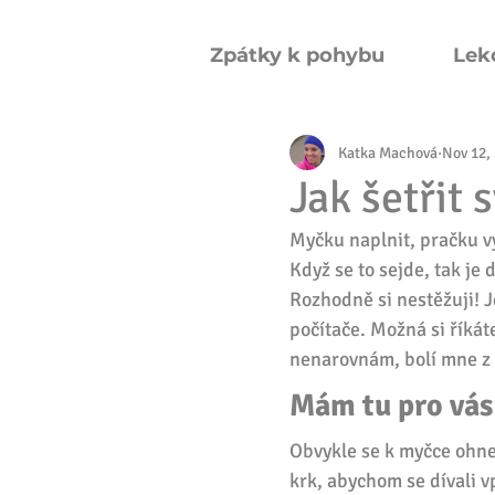
Zpátky k pohybu
Lek
Katka Machová
Nov 12,
Jak šetřit
Myčku naplnit, pračku vy
Když se to sejde, tak j
Rozhodně si nestěžuji! J
počítače. Možná si říkáte
nenarovnám, bolí mne z 
Mám tu pro vás
Obvykle se k myčce ohne
krk, abychom se dívali 