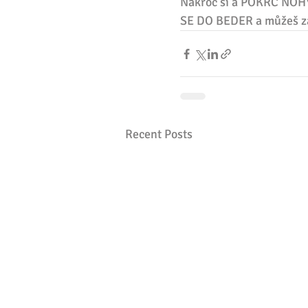
Nakroč si a POKRČ NOH
SE DO BEDER a můžeš za
Recent Posts