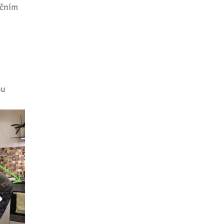
rčním 
 
u 