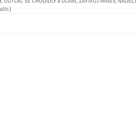
Y, ODTLAČ SE CHODIDLY a DLANÍ, ZAFIXUJ PÁNEV, NADEC
čít:) 